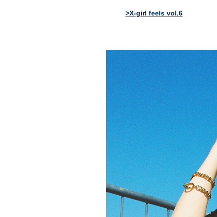
>X-girl feels vol.6