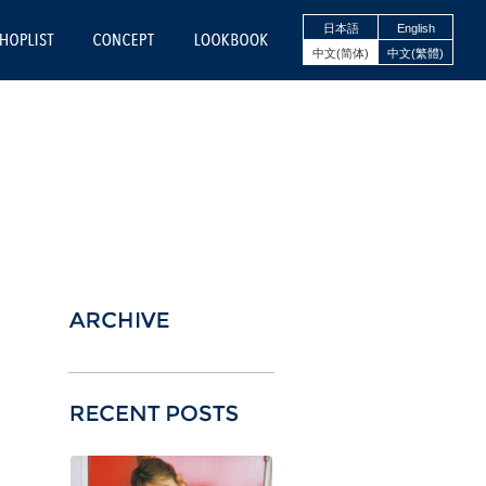
日本語
English
NE STORE
SHOPLIST
CONCEPT
LOOKBOOK
中文(简体)
中文(繁體)
ARCHIVE
RECENT POSTS