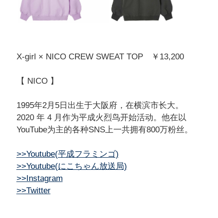
X-girl × NICO CREW SWEAT TOP ￥13,200
【 NICO 】
1995年2月5日出生于大阪府，在横滨市长大。
2020 年 4 月作为平成火烈鸟开始活动。他在以
YouTube为主的各种SNS上一共拥有800万粉丝。
>>Youtube(平成フラミンゴ)
>>Youtube(にこちゃん放送局)
>>Instagram
>>Twitter