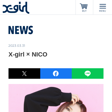
x-girl
BUY
MENU
2023.03.31
X-girl × NICO
POST
LINE
シェア