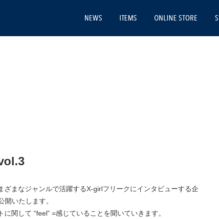
NEWS
ITEMS
ONLI
 vol.3
ざまなジャンルで活躍するX-girlフリークにインタビューする企
金)より公開いたします。
関して “feel” =感じていることを聞いていきます。