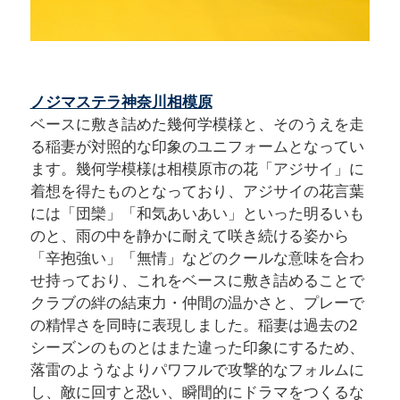
ノジマステラ神奈川相模原
ベースに敷き詰めた幾何学模様と、そのうえを走
る稲妻が対照的な印象のユニフォームとなってい
ます。幾何学模様は相模原市の花「アジサイ」に
着想を得たものとなっており、アジサイの花言葉
には「団欒」「和気あいあい」といった明るいも
のと、雨の中を静かに耐えて咲き続ける姿から
「辛抱強い」「無情」などのクールな意味を合わ
せ持っており、これをベースに敷き詰めることで
クラブの絆の結束力・仲間の温かさと、プレーで
の精悍さを同時に表現しました。稲妻は過去の2
シーズンのものとはまた違った印象にするため、
落雷のようなよりパワフルで攻撃的なフォルムに
し、敵に回すと恐い、瞬間的にドラマをつくるな