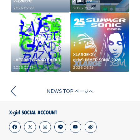
のお知らせ
X-girl | Lee
2026.07.29
2026.07.24
XLARGE×X-
LAFORET GRAND BAZAR
girl×SUMMER SONIC 2026
2026.07.21
2026.06.29
NEWS TOP ページへ
facebook
x
instagram
line
youtube
weibo