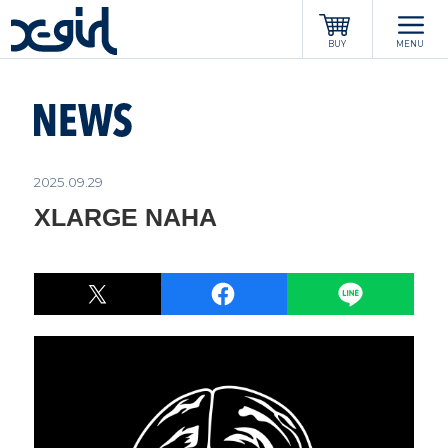
x-girl
BUY
MENU
2025.09.29
XLARGE NAHA
POST
LINE
シェア