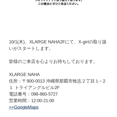
10/1(木)、XLARGE NAHA2Fにて、X-girl
の取り扱
いがスタートします。
皆様のご来店を心よりお待ちしております。
XLARGE NAHA
住所：〒
900-0013 沖縄県那覇市牧志２丁目１−２
１ トライアングルビル2F
電話番号：
098
-
860
-
5727
営業時間：
12:00-21:00
>>GoogleMaps