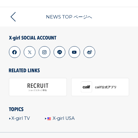
NEWS TOP ページへ
facebook
x
instagram
line
youtube
weibo
X-girl TV
X-girl USA