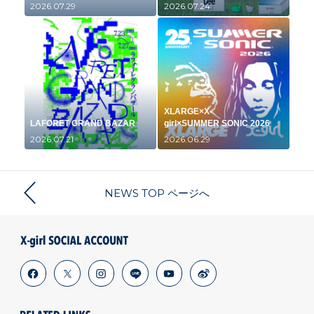
2026.07.29
2026.07.24
XLARGE×X-
LAFORET GRAND BAZAR
girl×SUMMER SONIC 2026
2026.07.21
2026.06.29
NEWS TOP ページへ
facebook
x
instagram
line
youtube
weibo