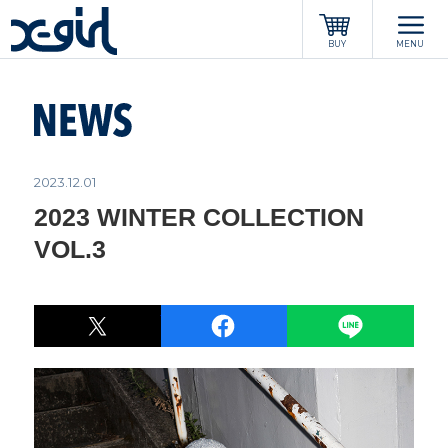
x-girl
BUY
MENU
2023.12.01
2023 WINTER COLLECTION
VOL.3
POST
LINE
シェア