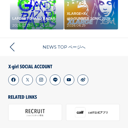
XLARGE×X-
LAFORET GRAND BAZAR
girl×SUMMER SONIC 2026
2026.07.21
2026.06.29
NEWS TOP ページへ
facebook
x
instagram
line
youtube
weibo