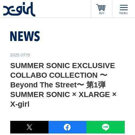
x-girl
BUY
MENU
2025.07.15
SUMMER SONIC EXCLUSIVE
COLLABO COLLECTION 〜
Beyond The Street〜 第1弾
SUMMER SONIC × XLARGE ×
X-girl
POST
LINE
シェア