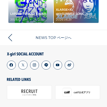
XLARGE×X-
LAFORET GRAND BAZAR
girl×SUMMER SONIC 2026
2026.07.21
2026.06.29
NEWS TOP ページへ
facebook
x
instagram
line
youtube
weibo