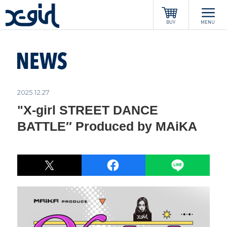
x-girl
BUY
MENU
2025.12.27
"X-girl STREET DANCE
BATTLE″ Produced by MAiKA
POST
LINE
シェア