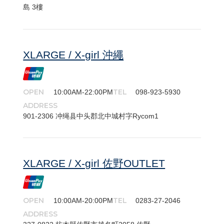
島 3樓
XLARGE / X-girl 沖繩
OPEN
TEL
10:00AM-22:00PM
098-923-5930
ADDRESS
901-​2306 冲绳县中头郡北中城村字Rycom1
XLARGE / X-girl 佐野OUTLET
OPEN
TEL
10:00AM-20:00PM
0283-27-2046
ADDRESS