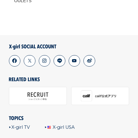
OULETS
facebook
x
instagram
line
youtube
weibo
X-girl TV
X-girl USA