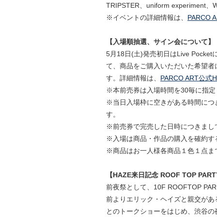
TRIPSTER、uniform experiment
※イベントの詳細情報は、
PARCO 
【入場順抽選、サイン会について】
5月18日(土)発売初日はLive Poc
て、商品をご購入いただいた希望者
す。詳細情報は、
PARCO ART公式H
※本前売券は入場時間を30毎に指
※当日入場枠に空きがある時間につ
す。
※前売券で完売した日時につきまし
※入場は商品・作品の購入を確約す
※商品はお一人様各商品１色１点ま
【HAZE来日記念 ROOF TOP PA
前夜祭として、10F ROOFTOP
前よりエリック・ヘイズと親交があ
とのトークショーをはじめ、渋谷の夜を彩る