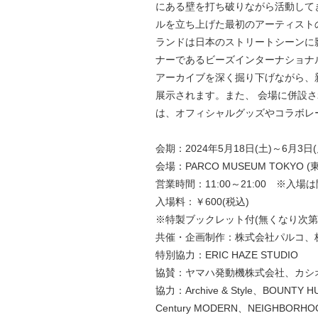
にある壁を打ち破りながら活動して
ルを立ち上げた最初のアーティストの
ランドは日本のストリートシーンに
ナーであるビーズインターナショナル
アーカイブを深く掘り下げながら、
展示されます。また、 会場に併設された
は、オフィシャルグッズやコラボレ
会期：2024年5月18日(土)～6月3日(
会場：PARCO MUSEUM TOKYO 
営業時間：11:00～21:00 ※入場
入場料：￥600(税込)
※特製ブックレット付(無くなり次第
共催・企画制作：株式会社パルコ、
特別協力：ERIC HAZE STUDIO
協賛：ヤマハ発動機株式会社、カシ
協力：Archive & Style、BOUNTY
Century MODERN、NEIGHBORH