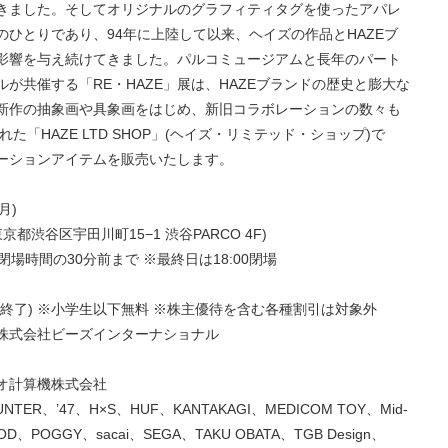
きました。そしてオリジナルのグラフィティタグを使ったアパレ
ひとりであり、94年に上陸して以来、ヘイズの作品とHAZEブ
影響を与え続けてきました。パルコミュージアムと長年のパート
が共催する「RE・HAZE」展は、HAZEブランドの歴史と膨大な
新作の抽象画や具象画をはじめ、新旧コラボレーションの数々も
「HAZE LTD SHOP」(ヘイズ・リミテッド・ショップ)で
ーションアイテムを販売いたします。
月)
(東京都渋谷区宇田川町15−1 渋谷PARCO 4F)
は閉場時間の30分前まで ※最終日は18:00閉場
終了) ※小学生以下無料 ※株主優待を含む各種割引は対象外
株式会社ビーズインターナショナル
オ計算機株式会社
 HUNTER、’47、H×S、HUF、KANTAKAGI、MEDICOM TOY、Mid-
OOD、POGGY、sacai、SEGA、TAKU OBATA、TGB Design、