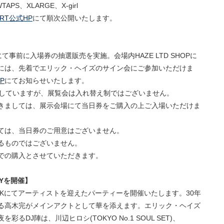
、WTAPS、XLARGE、X-girl
ART公式HP
にて順次公開いたします。
ketにて事前に入場券の抽選販売を実施。会場内HAZE LTD SHOPに
には、先着でエリック・ヘイズのサイン会にご参加いただけま
P
にてお知らせいたします。
定していますが、展覧会は入れ替え制ではございません。
きましては、展示会場にて当日券をご購入の上ご入場いただけま
ては、当日券のご用意はございません。
るものではございません。
での購入とさせていただきます。
RTYを開催】
 PARKにてアーティストを迎えたパーティーを開催いたします。30年
る高木完がメインアクトとして華を添えます。エリック・ヘイズ
DJ陣は、川辺ヒロシ(TOKYO No.1 SOUL SET)、