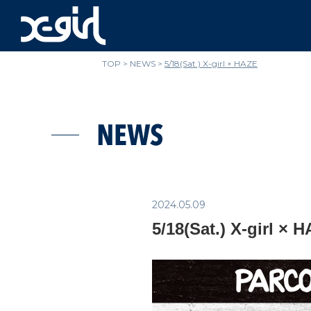
x-girl
TOP
NEWS
5/18(Sat.) X-girl × HAZE
NEWS
2024.05.09
5/18(Sat.) X-girl × 